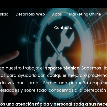
Inicio
Desarrollo Web
Apps
Marketing Online
Contacto
e nuestro trabajo: el
soporte técnico
. Sabemos lo
stos para ayudarlo con cualquier mejora o probl
 cada vez que llamas. Somos una pequeña empr
esidades y sobre todo, conocemos a la perfección s
s una atención rápida y personalizada a sus nec