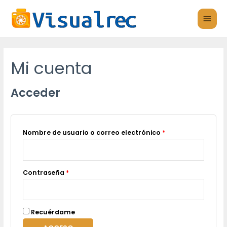
Ir
MEN
al
PRIN
contenido
Mi cuenta
Acceder
Nombre de usuario o correo electrónico
*
Contraseña
*
Recuérdame