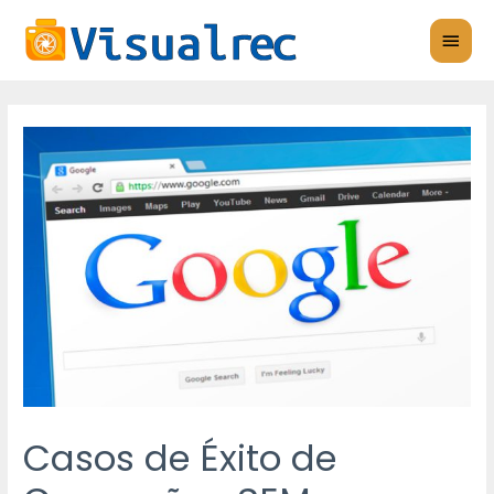
Ir
MEN
al
PRIN
contenido
Navegación
de
entradas
Casos de Éxito de